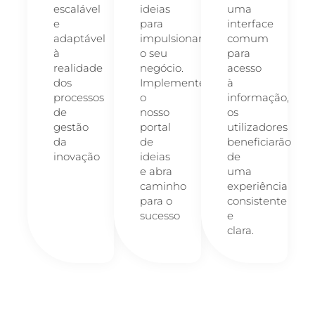
escalável
ideias
uma
e
para
interface
adaptável
impulsionar
comum
à
o seu
para
realidade
negócio.
acesso
dos
Implemente
à
processos
o
informação,
de
nosso
os
gestão
portal
utilizadores
da
de
beneficiarão
inovação
ideias
de
e abra
uma
caminho
experiência
para o
consistente
sucesso
e
clara.