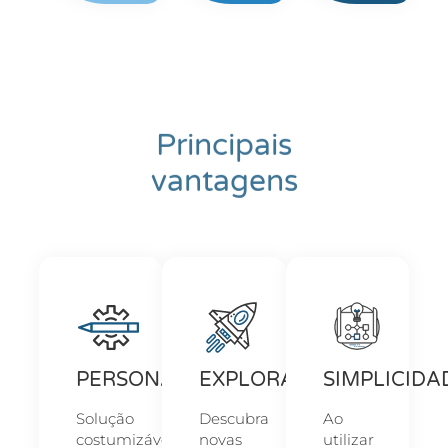
Principais
vantagens
PERSONALIZAÇÃO
EXPLORAÇÃO
SIMPLICIDA
Solução
Descubra
Ao
costumizável,
novas
utilizar