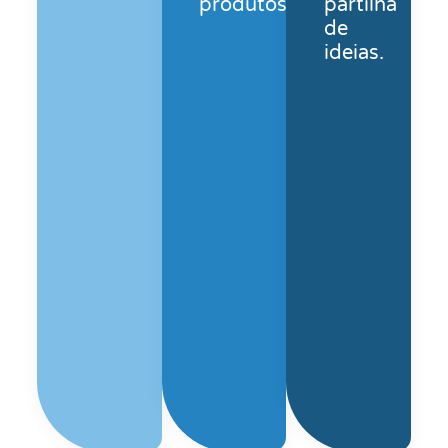
produtos.
partilha
de
ideias.