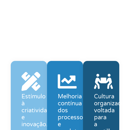
Estímulo
Melhoria
Cultura
à
contínua
organizacion
criatividade
dos
voltada
e
processos
para
inovação.
e
a