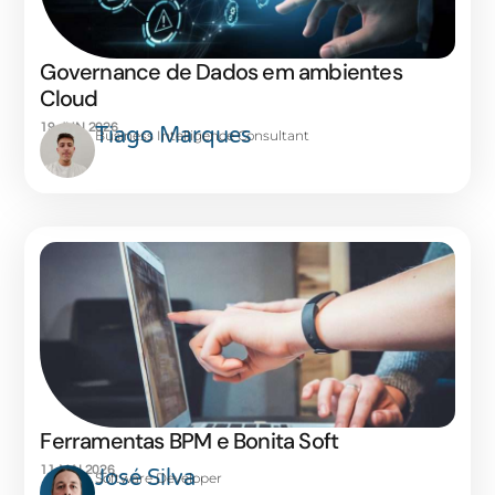
Governance de Dados em ambientes
Cloud
19 JUN 2026
Tiago Marques
Business Intelligence Consultant
Ferramentas BPM e Bonita Soft
11 MAI 2026
José Silva
Software Developer