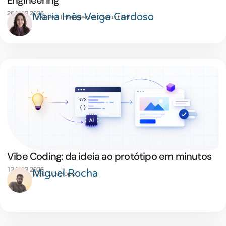
Engineering
26 MAR 2026
Maria Inês Veiga Cardoso
Business Intelligence Consultant
Vibe Coding: da ideia ao protótipo em minutos
12 MAR 2026
Miguel Rocha
Web Developer