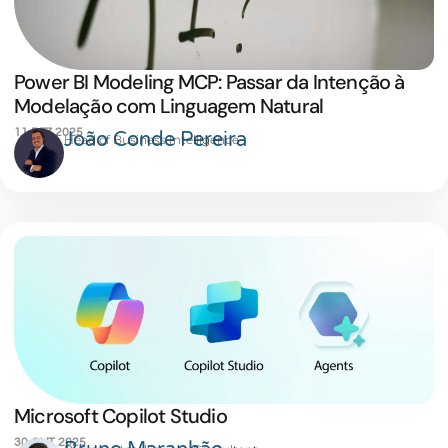
Power BI Modeling MCP: Passar da Intenção à
Modelação com Linguagem Natural
11 DEZ 2025
João Conde Pereira
Head of Business Intelligence
Microsoft Copilot Studio
30 OUT 2025