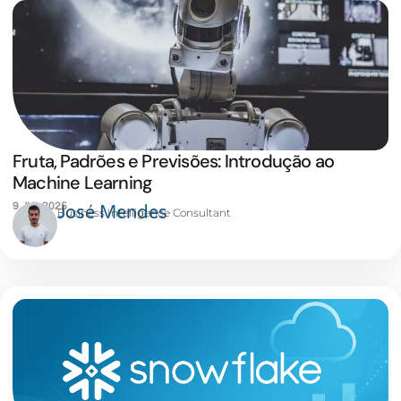
Fruta, Padrões e Previsões: Introdução ao
Machine Learning
9 JUL 2025
José Mendes
Business Intelligence Consultant