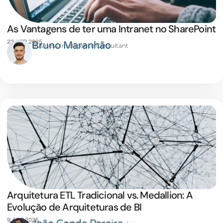
As Vantagens de ter uma Intranet no SharePoint
23 ABR 2025
Bruno Maranhão
Business Intelligence Consultant
Arquitetura ETL Tradicional vs. Medallion: A
Evolução de Arquiteturas de BI
9 ABR 2025