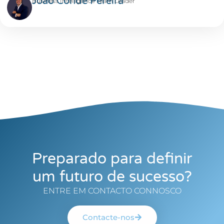
João Conde Pereira
Business Intelligence Team Leader
Preparado para definir
um futuro de sucesso?
ENTRE EM CONTACTO CONNOSCO
Contacte-nos