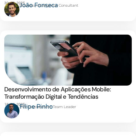
30 JUL 2025
João Fonseca
Business Intelligence Consultant
Desenvolvimento de Aplicações Mobile:
Transformação Digital e Tendências
16 JUL 2025
Filipe Pinho
SW Development Team Leader