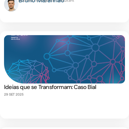
Bruno Maranhão
Business Intelligence Consultant
Ideias que se Transformam: Caso Bial
29 SET 2025