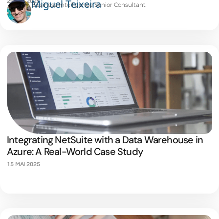
29 MAI 2025
Miguel Teixeira
Business Intelligence Senior Consultant
Integrating NetSuite with a Data Warehouse in
Azure: A Real-World Case Study
15 MAI 2025