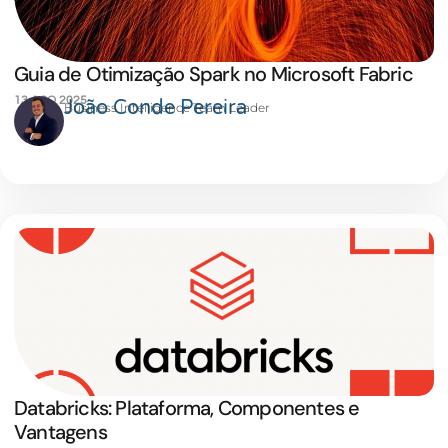
Guia de Otimização Spark no Microsoft Fabric
13 AGO 2025
João Conde Pereira
Business Intelligence Team Leader
Databricks: Plataforma, Componentes e
Vantagens