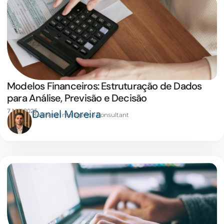
Modelos Financeiros: Estruturação de Dados
para Análise, Previsão e Decisão
7 MAI 2025
Daniel Moreira
Business Intelligence Consultant