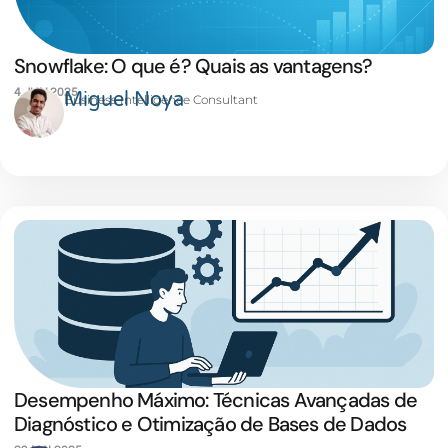
Snowflake: O que é? Quais as vantagens?
4 JUN 2025
Miguel Noya
Business Intelligence Consultant
Desempenho Máximo: Técnicas Avançadas de
Diagnóstico e Otimização de Bases de Dados