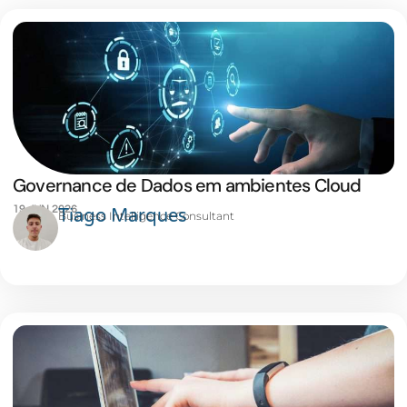
Governance de Dados em ambientes Cloud
19 JUN 2026
Tiago Marques
Business Intelligence Consultant