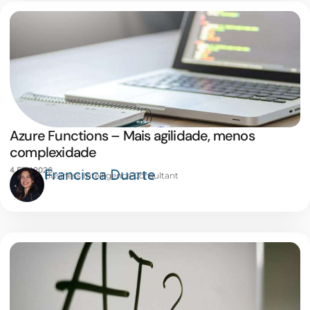
Azure Functions – Mais agilidade, menos
complexidade
4 FEV 2026
Francisca Duarte
Business Intelligence Consultant