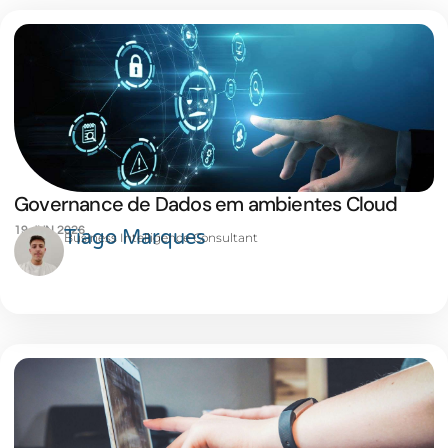
Governance de Dados em ambientes Cloud
19 JUN 2026
Tiago Marques
Business Intelligence Consultant