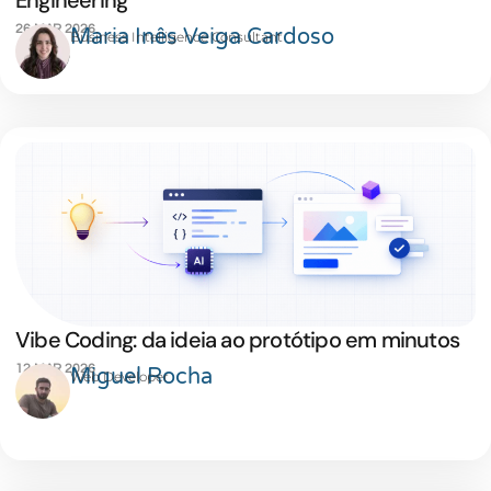
Engineering
26 MAR 2026
Maria Inês Veiga Cardoso
Business Intelligence Consultant
Vibe Coding: da ideia ao protótipo em minutos
12 MAR 2026
Miguel Rocha
Web Developer