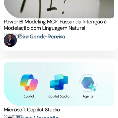
Power BI Modeling MCP: Passar da Intenção à
Modelação com Linguagem Natural
11 DEZ 2025
João Conde Pereira
Head of Business Intelligence
Microsoft Copilot Studio
30 OUT 2025