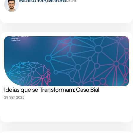
Bruno Maranhão
Business Intelligence Consultant
Ideias que se Transformam: Caso Bial
29 SET 2025