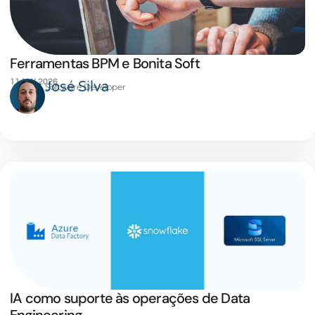
Ferramentas BPM e Bonita Soft
11 MAI 2026
José Silva
Software Developer
IA como suporte às operações de Data