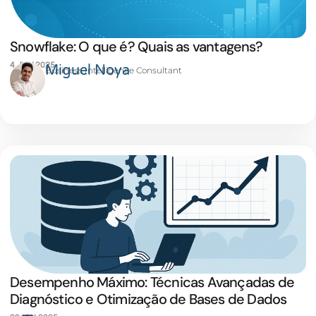
Snowflake: O que é? Quais as vantagens?
4 JUN 2025
Miguel Noya
Business Intelligence Consultant
Desempenho Máximo: Técnicas Avançadas de
Diagnóstico e Otimização de Bases de Dados