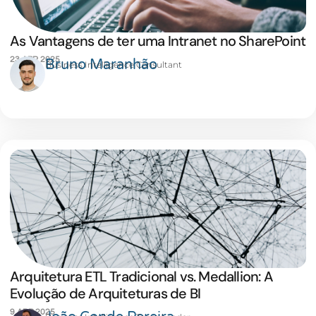
As Vantagens de ter uma Intranet no SharePoint
23 ABR 2025
Bruno Maranhão
Business Intelligence Consultant
Arquitetura ETL Tradicional vs. Medallion: A
Evolução de Arquiteturas de BI
9 ABR 2025