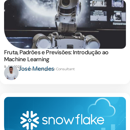
Fruta, Padrões e Previsões: Introdução ao
Machine Learning
9 JUL 2025
José Mendes
Business Intelligence Consultant