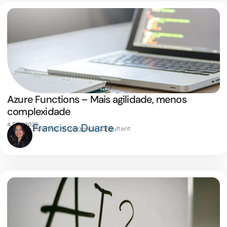
Azure Functions – Mais agilidade, menos
complexidade
4 FEV 2026
Francisca Duarte
Business Intelligence Consultant