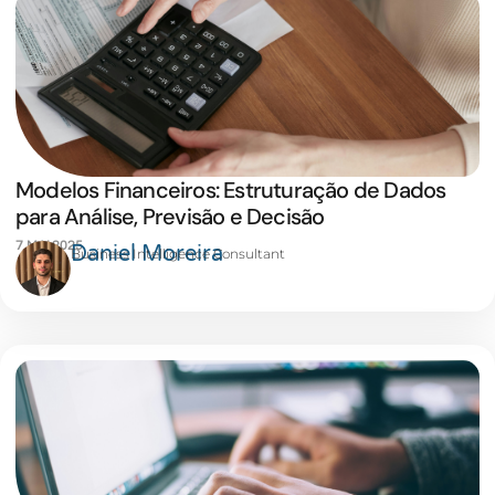
Modelos Financeiros: Estruturação de Dados
para Análise, Previsão e Decisão
7 MAI 2025
Daniel Moreira
Business Intelligence Consultant