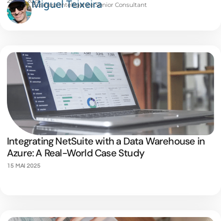
29 MAI 2025
Miguel Teixeira
Business Intelligence Senior Consultant
Integrating NetSuite with a Data Warehouse in
Azure: A Real-World Case Study
15 MAI 2025