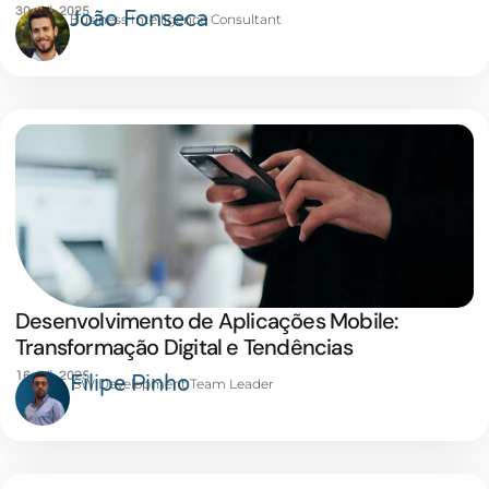
30 JUL 2025
João Fonseca
Business Intelligence Consultant
Desenvolvimento de Aplicações Mobile:
Transformação Digital e Tendências
16 JUL 2025
Filipe Pinho
SW Development Team Leader