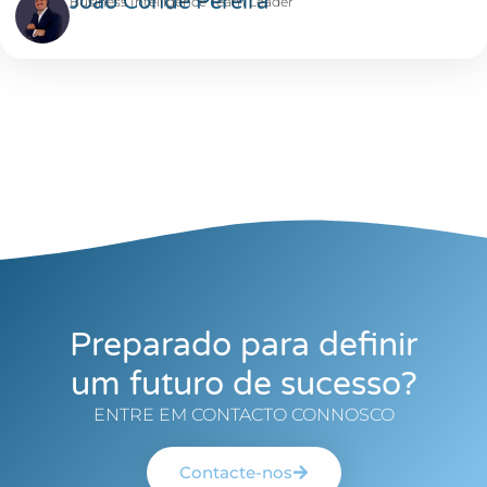
João Conde Pereira
Business Intelligence Team Leader
Preparado para definir
um futuro de sucesso?
ENTRE EM CONTACTO CONNOSCO
Contacte-nos