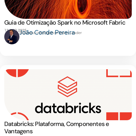
Guia de Otimização Spark no Microsoft Fabric
13 AGO 2025
João Conde Pereira
Business Intelligence Team Leader
Databricks: Plataforma, Componentes e
Vantagens