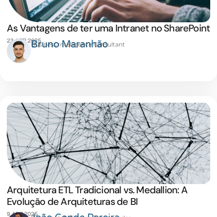
As Vantagens de ter uma Intranet no SharePoint
23 ABR 2025
Bruno Maranhão
Business Intelligence Consultant
Arquitetura ETL Tradicional vs. Medallion: A
Evolução de Arquiteturas de BI
9 ABR 2025