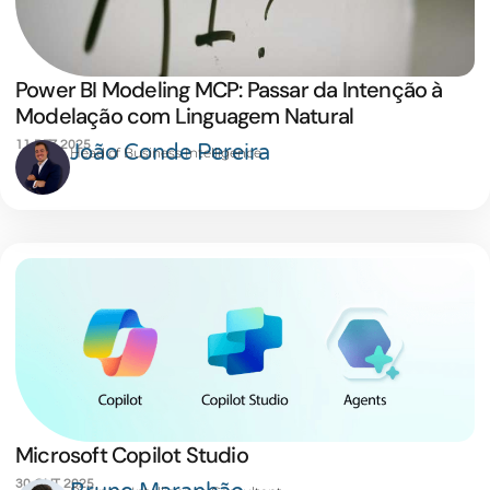
Power BI Modeling MCP: Passar da Intenção à
Modelação com Linguagem Natural
11 DEZ 2025
João Conde Pereira
Head of Business Intelligence
Microsoft Copilot Studio
30 OUT 2025