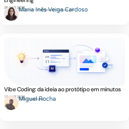
Engineering
26 MAR 2026
Maria Inês Veiga Cardoso
Business Intelligence Consultant
Vibe Coding: da ideia ao protótipo em minutos
12 MAR 2026
Miguel Rocha
Web Developer