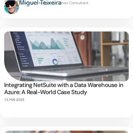
29 MAI 2025
Miguel Teixeira
Business Intelligence Senior Consultant
Integrating NetSuite with a Data Warehouse in
Azure: A Real-World Case Study
15 MAI 2025