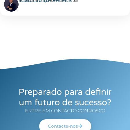
João Conde Pereira
Business Intelligence Team Leader
Preparado para definir
um futuro de sucesso?
ENTRE EM CONTACTO CONNOSCO
Contacte-nos