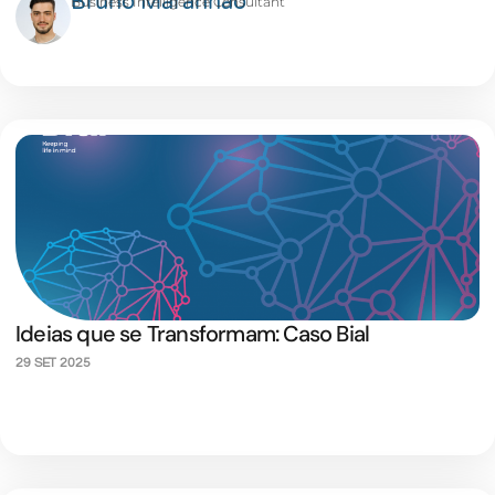
Bruno Maranhão
Business Intelligence Consultant
Ideias que se Transformam: Caso Bial
29 SET 2025