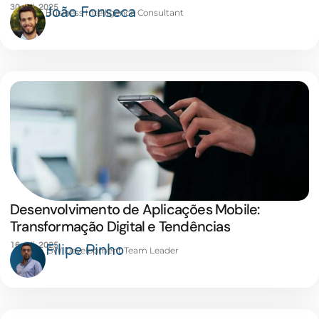
30 JUL 2025
João Fonseca
Business Intelligence Consultant
Desenvolvimento de Aplicações Mobile:
Transformação Digital e Tendências
16 JUL 2025
Filipe Pinho
SW Development Team Leader