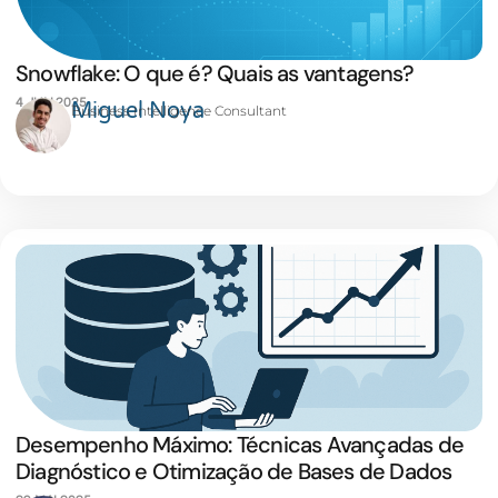
Snowflake: O que é? Quais as vantagens?
4 JUN 2025
Miguel Noya
Business Intelligence Consultant
Desempenho Máximo: Técnicas Avançadas de
Diagnóstico e Otimização de Bases de Dados