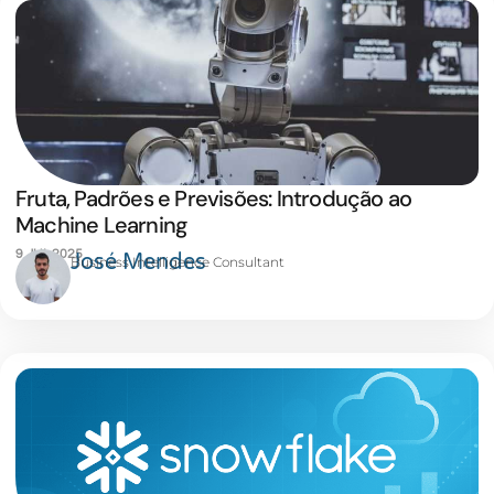
Fruta, Padrões e Previsões: Introdução ao
Machine Learning
9 JUL 2025
José Mendes
Business Intelligence Consultant