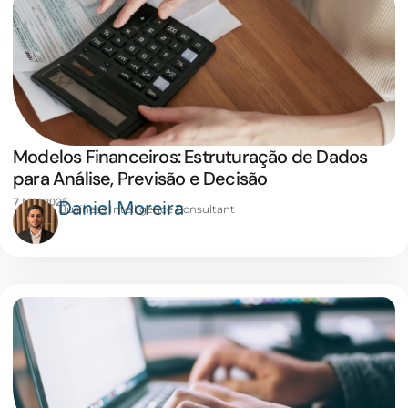
Modelos Financeiros: Estruturação de Dados
para Análise, Previsão e Decisão
7 MAI 2025
Daniel Moreira
Business Intelligence Consultant