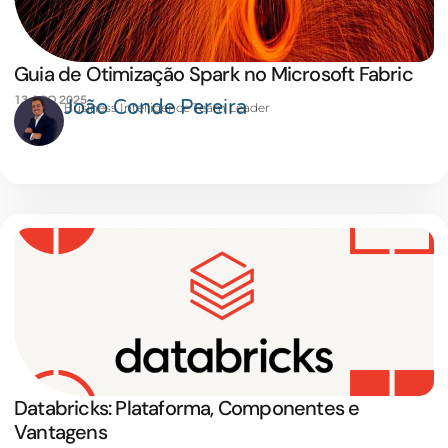
Guia de Otimização Spark no Microsoft Fabric
13 AGO 2025
João Conde Pereira
Business Intelligence Team Leader
Databricks: Plataforma, Componentes e
Vantagens