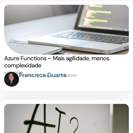
Azure Functions – Mais agilidade, menos
complexidade
4 FEV 2026
Francisca Duarte
Business Intelligence Consultant