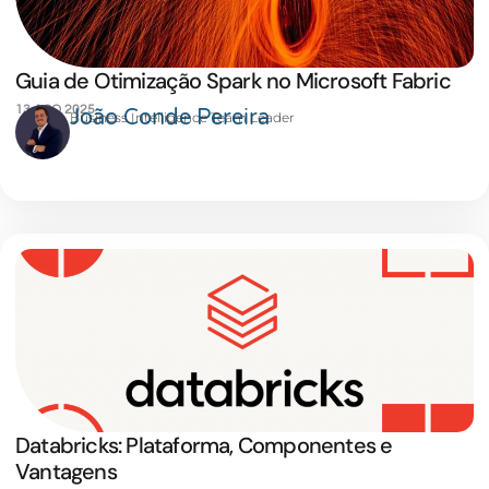
Guia de Otimização Spark no Microsoft Fabric
13 AGO 2025
João Conde Pereira
Business Intelligence Team Leader
Databricks: Plataforma, Componentes e
Vantagens