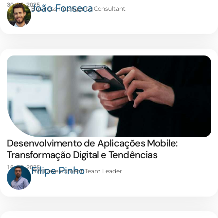
30 JUL 2025
João Fonseca
Business Intelligence Consultant
Desenvolvimento de Aplicações Mobile:
Transformação Digital e Tendências
16 JUL 2025
Filipe Pinho
SW Development Team Leader