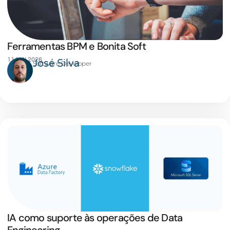
Ferramentas BPM e Bonita Soft
11 MAI 2026
José Silva
Software Developer
IA como suporte às operações de Data