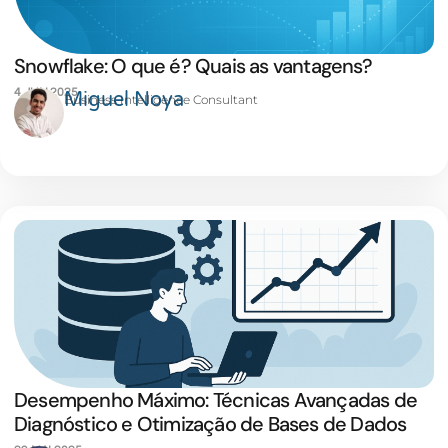
Snowflake: O que é? Quais as vantagens?
4 JUN 2025
Miguel Noya
Business Intelligence Consultant
Desempenho Máximo: Técnicas Avançadas de
Diagnóstico e Otimização de Bases de Dados