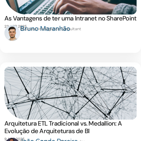
As Vantagens de ter uma Intranet no SharePoint
23 ABR 2025
Bruno Maranhão
Business Intelligence Consultant
Arquitetura ETL Tradicional vs. Medallion: A
Evolução de Arquiteturas de BI
9 ABR 2025