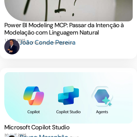
Power BI Modeling MCP: Passar da Intenção à
Modelação com Linguagem Natural
11 DEZ 2025
João Conde Pereira
Head of Business Intelligence
Microsoft Copilot Studio
30 OUT 2025