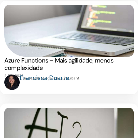
Azure Functions – Mais agilidade, menos
complexidade
4 FEV 2026
Francisca Duarte
Business Intelligence Consultant