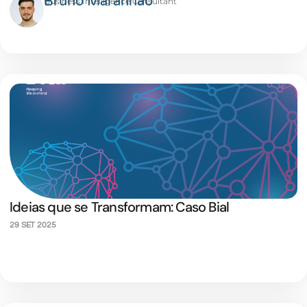
Bruno Maranhão
Business Intelligence Consultant
Ideias que se Transformam: Caso Bial
29 SET 2025