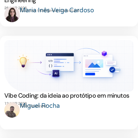
Engineering
26 MAR 2026
Maria Inês Veiga Cardoso
Business Intelligence Consultant
Vibe Coding: da ideia ao protótipo em minutos
12 MAR 2026
Miguel Rocha
Web Developer