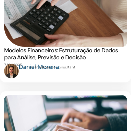
Modelos Financeiros: Estruturação de Dados
para Análise, Previsão e Decisão
7 MAI 2025
Daniel Moreira
Business Intelligence Consultant