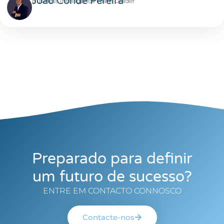
João Conde Pereira
Business Intelligence Team Leader
Preparado para definir
um futuro de sucesso?
ENTRE EM CONTACTO CONNOSCO
Contacte-nos