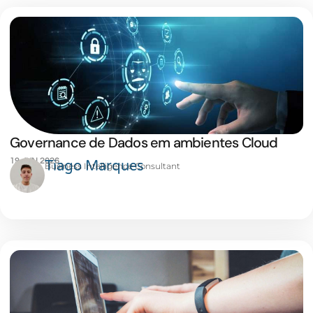
Governance de Dados em ambientes Cloud
19 JUN 2026
Tiago Marques
Business Intelligence Consultant