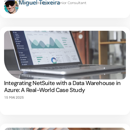
29 MAI 2025
Miguel Teixeira
Business Intelligence Senior Consultant
Integrating NetSuite with a Data Warehouse in
Azure: A Real-World Case Study
15 MAI 2025