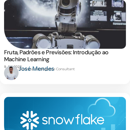
Fruta, Padrões e Previsões: Introdução ao
Machine Learning
9 JUL 2025
José Mendes
Business Intelligence Consultant