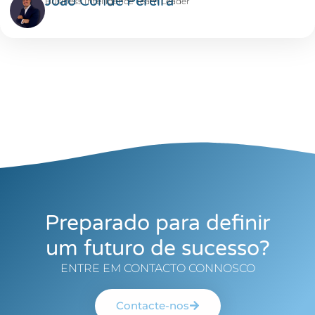
João Conde Pereira
Business Intelligence Team Leader
Preparado para definir
um futuro de sucesso?
ENTRE EM CONTACTO CONNOSCO
Contacte-nos