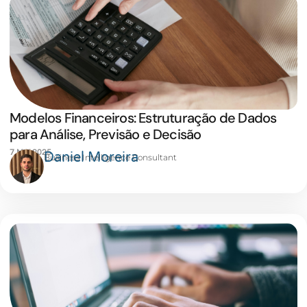
Modelos Financeiros: Estruturação de Dados
para Análise, Previsão e Decisão
7 MAI 2025
Daniel Moreira
Business Intelligence Consultant