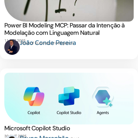
Power BI Modeling MCP: Passar da Intenção à
Modelação com Linguagem Natural
11 DEZ 2025
João Conde Pereira
Head of Business Intelligence
Microsoft Copilot Studio
30 OUT 2025