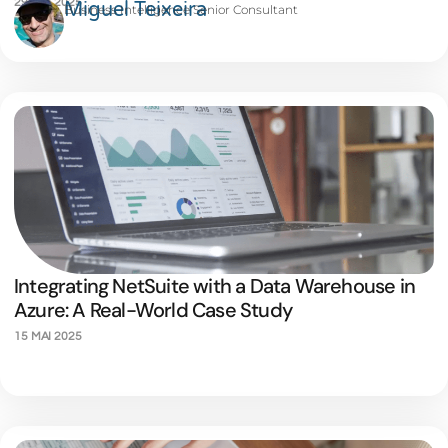
29 MAI 2025
Miguel Teixeira
Business Intelligence Senior Consultant
Integrating NetSuite with a Data Warehouse in
Azure: A Real-World Case Study
15 MAI 2025