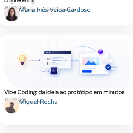
Engineering
26 MAR 2026
Maria Inês Veiga Cardoso
Business Intelligence Consultant
Vibe Coding: da ideia ao protótipo em minutos
12 MAR 2026
Miguel Rocha
Web Developer