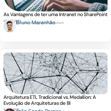
As Vantagens de ter uma Intranet no SharePoint
23 ABR 2025
Bruno Maranhão
Business Intelligence Consultant
Arquitetura ETL Tradicional vs. Medallion: A
Evolução de Arquiteturas de BI
9 ABR 2025