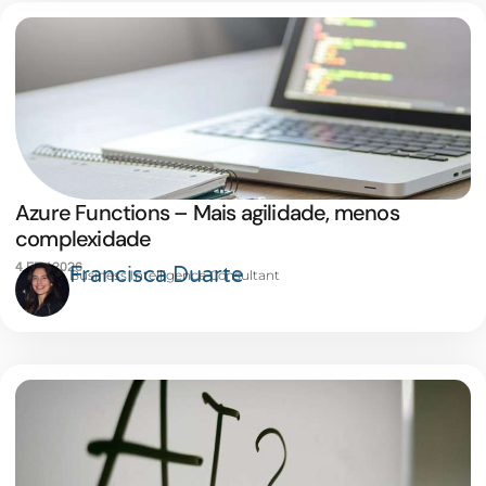
Azure Functions – Mais agilidade, menos
complexidade
4 FEV 2026
Francisca Duarte
Business Intelligence Consultant