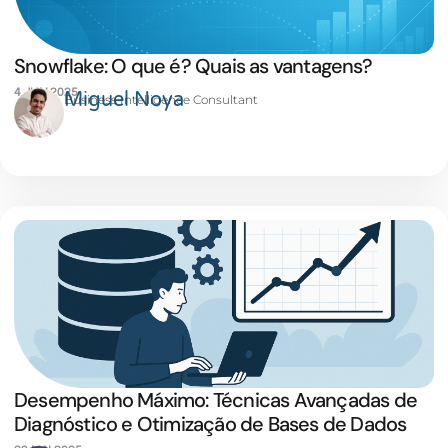
Snowflake: O que é? Quais as vantagens?
4 JUN 2025
Miguel Noya
Business Intelligence Consultant
Desempenho Máximo: Técnicas Avançadas de
Diagnóstico e Otimização de Bases de Dados