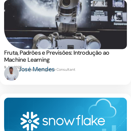
Fruta, Padrões e Previsões: Introdução ao
Machine Learning
9 JUL 2025
José Mendes
Business Intelligence Consultant