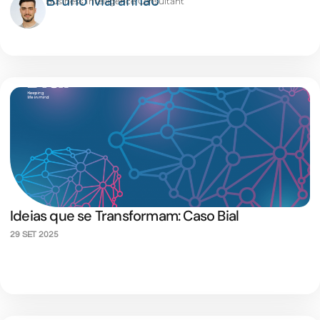
Bruno Maranhão
Business Intelligence Consultant
Ideias que se Transformam: Caso Bial
29 SET 2025