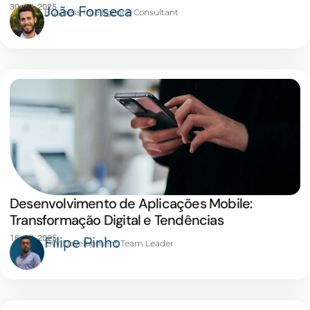
30 JUL 2025
João Fonseca
Business Intelligence Consultant
Desenvolvimento de Aplicações Mobile:
Transformação Digital e Tendências
16 JUL 2025
Filipe Pinho
SW Development Team Leader