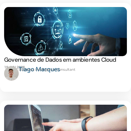
Governance de Dados em ambientes Cloud
19 JUN 2026
Tiago Marques
Business Intelligence Consultant