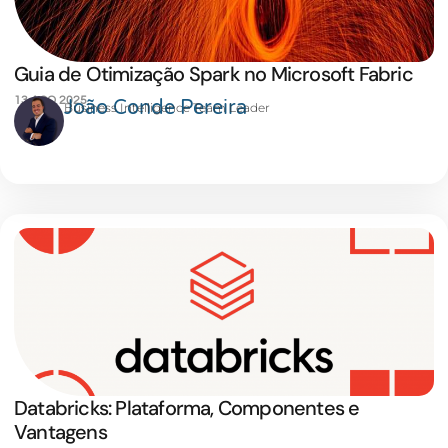
Guia de Otimização Spark no Microsoft Fabric
13 AGO 2025
João Conde Pereira
Business Intelligence Team Leader
Databricks: Plataforma, Componentes e
Vantagens